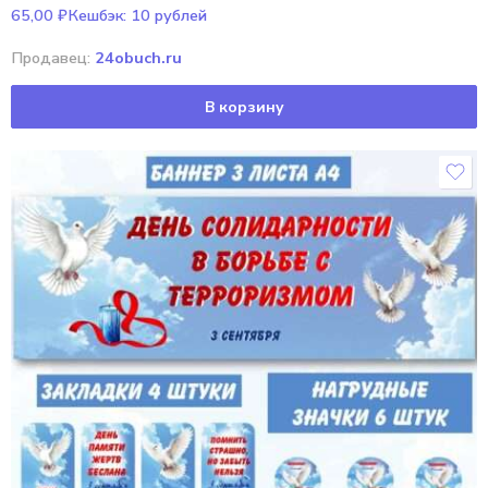
65,00
₽
Кешбэк:
10 рублей
Продавец:
24obuch.ru
В корзину