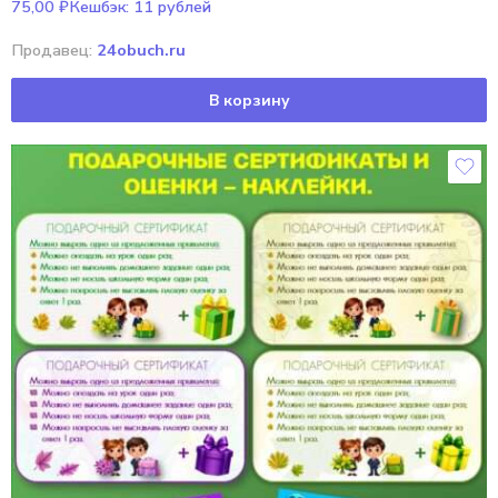
75,00
₽
Кешбэк:
11 рублей
Продавец:
24obuch.ru
В корзину