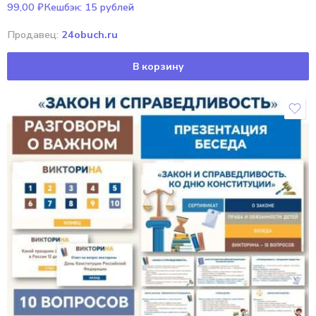
99,00
₽
Кешбэк:
15 рублей
Продавец:
24obuch.ru
В корзину