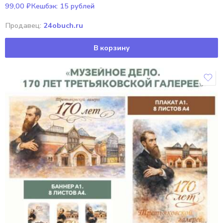
99,00
₽
Кешбэк:
15 рублей
Продавец:
24obuch.ru
В корзину