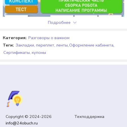
Подробнее
Категория:
Разговоры о важном
Теги:
Закладки, переплет, ленты
,
Оформление кабинета
,
Сертификаты, купоны
6 КЛАСС
«Движение модели транспортного робота.
Copyright © 2024-2026 Техподдержка
Проведение испытания, анализ разработанных
info@24obuch.ru
программ»