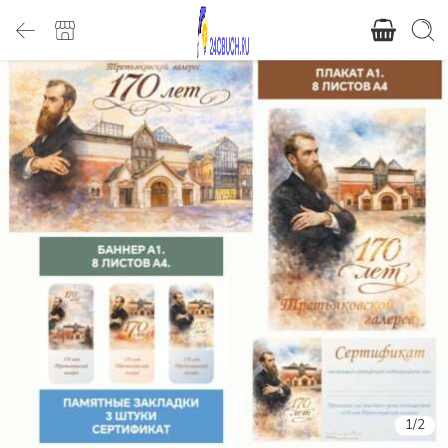
1
/
2