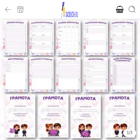
1
/
3