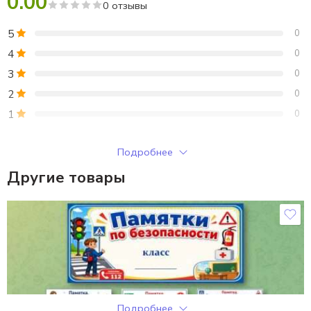
0.00
0 отзывы
Наши отличники и хорошисты;
Грамоты (4 варианта).
5
0
4
0
3
0
2
0
1
0
Только зарегистрированные клиенты, купившие этот товар,
Подробнее
могут публиковать отзывы.
Другие товары
Отзывы
Отзывов пока нет.
Подробнее