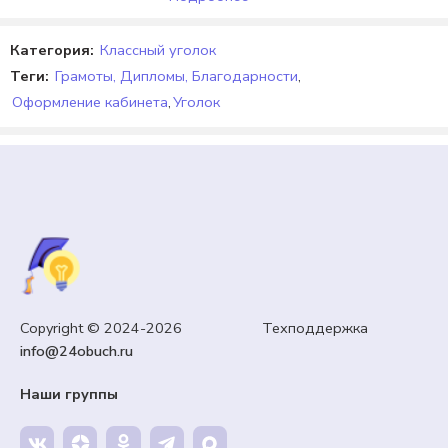
Категория:
Классный уголок
Теги:
Грамоты, Дипломы, Благодарности
,
Оформление кабинета
,
Уголок
КЛАССНЫЙ УГОЛОК
Оформление «Уголок безопасности школьника».
Copyright © 2024-2026 Техподдержка
Памятки.
info@24obuch.ru
120,00
₽
Кешбэк:
18 рублей
Наши группы
Продавец:
24obuch.ru