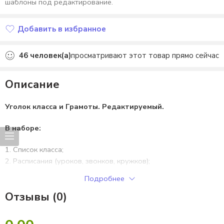
шаблоны под редактирование.
Добавить в избранное
Добавлено в избранное
46
человек(а)
просматривают этот товар прямо сейчас
Описание
Уголок класса и Грамоты. Редактируемый.
В наборе:
Список класса;
Расписания (уроков, звонков, кружков);
График дежурств;
Подробнее
Дни рождения;
Отзывы (0)
Праздники и события;
План класса;
Актив класса;