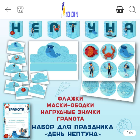
1
/
5