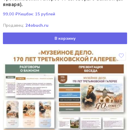
января).
99,00
₽
Кешбэк:
15 рублей
Продавец:
24obuch.ru
В корзину