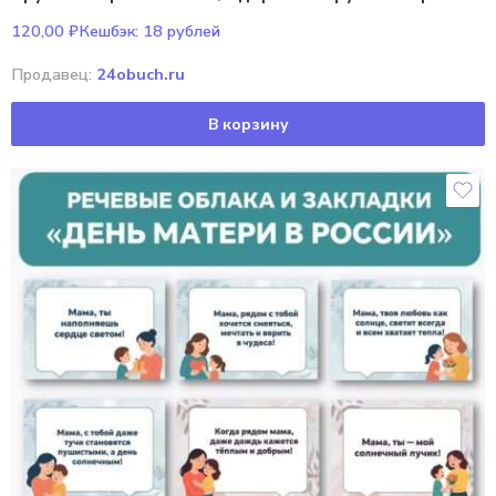
120,00
₽
Кешбэк:
18 рублей
Продавец:
24obuch.ru
В корзину