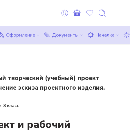
оплату можно сделать картой любого другого банка или ЮMon
Все товары
Комплекты
Бесплатно
Оформление
Документы
Началка
й творческий (учебный) проект
нение эскиза проектного изделия.
8 класс
ект и рабочий