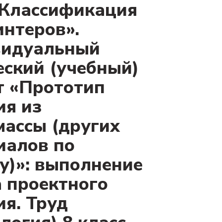
«Классификация
интеров».
идуальный
еский (учебный)
т «Прототип
ия из
массы (других
иалов по
у)»: выполнение
а проектного
ия. Труд