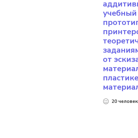
аддитив
учебный
прототип
принтеро
теоретич
заданиям
от эскиз
материа
пластик
материал
20
человек