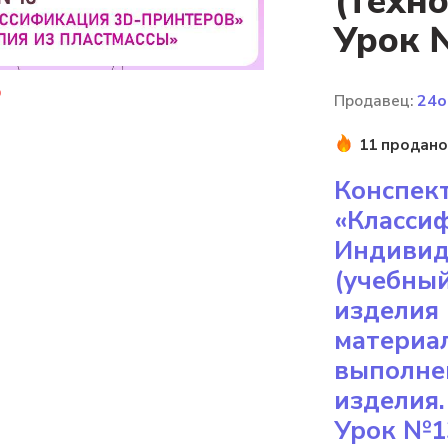
(техно
Урок 
Продавец:
24o
11 продано
Конспект
«Класси
Индивид
(учебны
изделия 
материал
выполне
изделия.
Урок №13