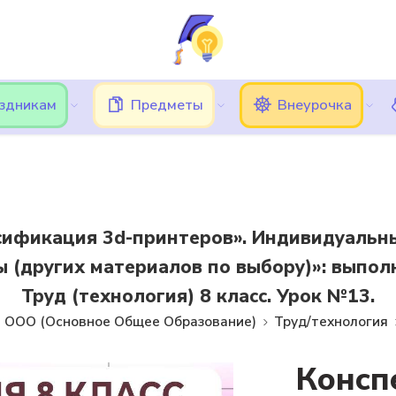
ь трудности при вводе кода подтверждения, в этом случае, 
Подписки
Кешбэк
Блог
Категории
аздникам
Предметы
Внеурочка
ссификация 3d-принтеров». Индивидуальны
 (других материалов по выбору)»: выпол
Труд (технология) 8 класс. Урок №13.
ООО (Основное Общее Образование)
Труд/технология
Консп