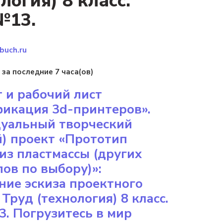
логия) 8 класс.
№13.
buch.ru
 за последние 7 часа(ов)
 и рабочий лист
фикация 3d-принтеров».
уальный творческий
й) проект «Прототип
из пластмассы (других
ов по выбору)»:
ние эскиза проектного
 Труд (технология) 8 класс.
. Погрузитесь в мир