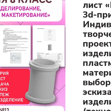
лист 
3d-пр
Индив
творч
проек
издел
пласт
матер
выбор
эскиз
издел