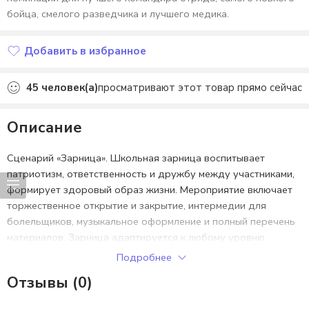
бойца, смелого разведчика и лучшего медика.
Добавить в избранное
Добавлено в избранное
45
человек(а)
просматривают этот товар прямо сейчас
Описание
Сценарий «Зарница». Школьная зарница воспитывает
патриотизм, ответственность и дружбу между участниками,
формирует здоровый образ жизни. Мероприятие включает
торжественное открытие и закрытие, интермедии для
болельщиков, музыкальное оформление и полный перечень
материалов. Зарница адаптируется к любому уровню
подготовки и обеспечивает безопасность всех участников в
Подробнее
школьном лагере.
Отзывы (0)