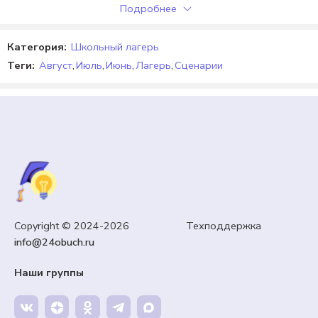
Подробнее
Категория:
Школьный лагерь
Теги:
Август
,
Июль
,
Июнь
,
Лагерь
,
Сценарии
СЦЕНАРИИ
Copyright © 2024-2026 Техподдержка
Сценарий торжественной линейки «1 Сентября —
info@24obuch.ru
Здравствуй, Школа!» к 1 сентября.
Наши группы
65,00
₽
Кешбэк:
10 рублей
Продавец:
24obuch.ru