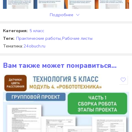
Подробнее
Категория:
5 класс
Теги:
Практические работы
,
Рабочие листы
Тематика:
24obuch.ru
Вам также может понравиться…
7 КЛАСС
Практическая работа «Создание объемной модели
макета, развертки». Труд (технология) 7 класс.
Урок №14.