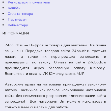
Регистрация покупателя
Кешбэк
Оплата товара
Партнёрам
Вебмастеру
ИНФОРМАЦИЯ
24obuch.ru — Цифровые товары для учителей. Все права
защищены. Передача товаров сайта 24obuch.ru третьим
лицам, а также их перепродажа запрещены и
преследуются по закону. Оплата на сайте 24obuch.ru
производится через безопасную оплату ЮMoney.
Возможности оплаты: ЛК ЮMoney, карты: МИР.
7 КЛАСС
Авторские права на материалы принадлежат законному
автору. Частичное или полное копирование материалов
Практическая работа «Редактирование чертежа
модели». Труд (технология) 7 класс. Урок №20.
сайта без письменного разрешения администрации сайта
запрещено! Все материалы Вы можете использовать
99,00
₽
Кешбэк:
15 рублей
только в личных целях и для работы.