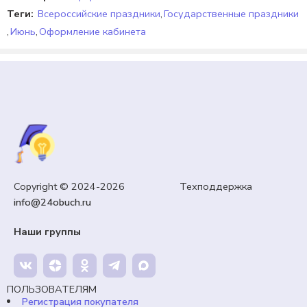
Теги:
Всероссийские праздники
,
Государственные праздники
,
Июнь
,
Оформление кабинета
7 КЛАСС
Тест «Оценка качества швейного изделия». Труд
Copyright © 2024-2026 Техподдержка
(технология) 7 класс. Урок №47.
info@24obuch.ru
99,00
₽
Кешбэк:
15 рублей
Наши группы
Продавец:
24obuch.ru
В корзину
ПОЛЬЗОВАТЕЛЯМ
Регистрация покупателя