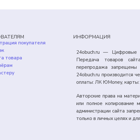
ВАТЕЛЯМ
ИНФОРМАЦИЯ
трация покупателя
эк
24obuch.ru — Цифровые 
а товара
Передача товаров сайт
нёрам
перепродажа запрещены 
астеру
24obuch.ru производится 
оплаты: ЛК ЮMoney, карты
Авторские права на матер
или полное копирование м
администрации сайта запр
только в личных целях и дл