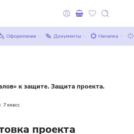
оплату можно сделать картой любого другого банка или ЮMon
Все товары
Комплекты
Бесплатно
Оформление
Документы
Началка
лов» к защите. Защита проекта.
.
7 класс
товка проекта