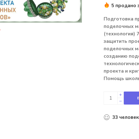
5 продано 
Подготовка пр
поделочных ма
(технология) 7
защитить прое
поделочных м
созданию поде
технологичес
проекта и кри
Помощь школь
33
человек