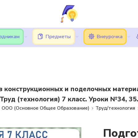
ь трудности при вводе кода подтверждения, в этом случае, 
Подписки
Кешбэк
Блог
Категории
аздникам
Предметы
Внеурочка
з конструкционных и поделочных материа
Труд (технология) 7 класс. Уроки №34, 35
ООО (Основное Общее Образование)
Труд/технология
Подго