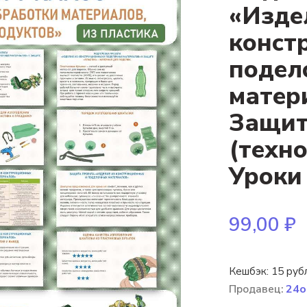
«Изде
конст
подел
матер
Защит
(техно
Уроки
99,00
₽
Кешбэк:
15 руб
Продавец:
24o