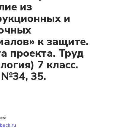
лие из
рукционных и
очных
иалов» к защите.
а проекта. Труд
логия) 7 класс.
 №34, 35.
лей
buch.ru