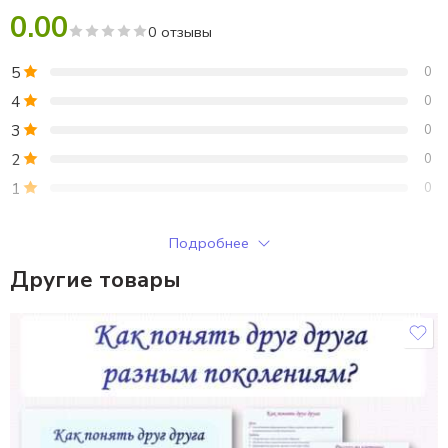
0.00
0 отзывы
5
0
4
0
3
0
2
0
1
0
Только зарегистрированные клиенты, купившие этот товар,
Подробнее
могут публиковать отзывы.
Другие товары
Отзывы
Отзывов пока нет.