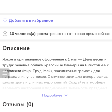
Добавить в избранное
Добавлено в избранное
10
человек(а)
просматривают этот товар прямо сейчас
Описание
Яркое и оригинальное оформление к 1 мая — День весны и
труда: речевые облака, красочные баннеры на 6 листов А4 с
надписями «Мир. Труд. Май», праздничные грамоты для
награждения участников. Отличные идеи для декора офиса,
школы, дома и уличных мероприятий. Создайте атмосферу
весеннего настроения и подчеркните значимость праздника
труда с помощью готовых шаблонов и аксессуаров!
Подробнее
Отзывы (0)