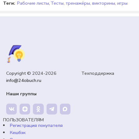
Теги:
Рабочие листы
,
Тесты, тренажёры, викторины, игры
5 КЛАСС
Copyright © 2024-2026 Техподдержка
Презентация «Проекты и проектирование в
info@24obuch.ru
производственной деятельности». Технология 5
класс. Уроки 3, 4.
Наши группы
99,00
₽
Кешбэк:
15 рублей
Продавец:
24obuch.ru
ПОЛЬЗОВАТЕЛЯМ
Регистрация покупателя
Кешбэк
В корзину