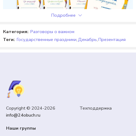
из 5
Отличная презентация, спасибо большое за
разработку
Подробнее
Категория:
Разговоры о важном
Теги:
Государственные праздники
,
Декабрь
,
Презентация
ГРАМОТЫ, ДИПЛОМЫ, СЕРТИФИКАТЫ, КУПОНЫ
Copyright © 2024-2026 Техподдержка
Грамота за 3 четверть, Памятка «Безопасные
info@24obuch.ru
весенние каникулы»
Наши группы
0,00
₽