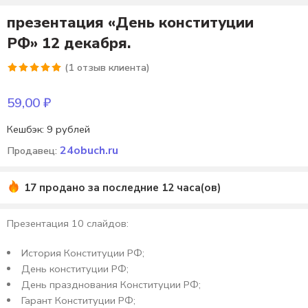
презентация «День конституции
РФ» 12 декабря.
(
1
отзыв клиента)
Рейтинг
1
5.00
из 5
59,00
₽
на основе
Кешбэк:
9 рублей
опроса
пользователя
24obuch.ru
Продавец:
17 продано за последние 12 часа(ов)
Презентация 10 слайдов:
История Конституции РФ;
День конституции РФ;
День празднования Конституции РФ;
Гарант Конституции РФ;