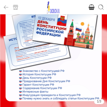
1
/
3