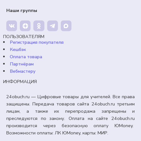
компьютерную графику. Мир изображений».
Технология 7 класс. Уроки №7, 8.
Наши группы
99,00
₽
Кешбэк:
15 рублей
Продавец:
24obuch.ru
ПОЛЬЗОВАТЕЛЯМ
Регистрация покупателя
Кешбэк
В корзину
Оплата товара
Партнёрам
Вебмастеру
ИНФОРМАЦИЯ
24obuch.ru — Цифровые товары для учителей. Все права
защищены. Передача товаров сайта 24obuch.ru третьим
лицам, а также их перепродажа запрещены и
преследуются по закону. Оплата на сайте 24obuch.ru
производится через безопасную оплату ЮMoney.
Возможности оплаты: ЛК ЮMoney, карты: МИР.