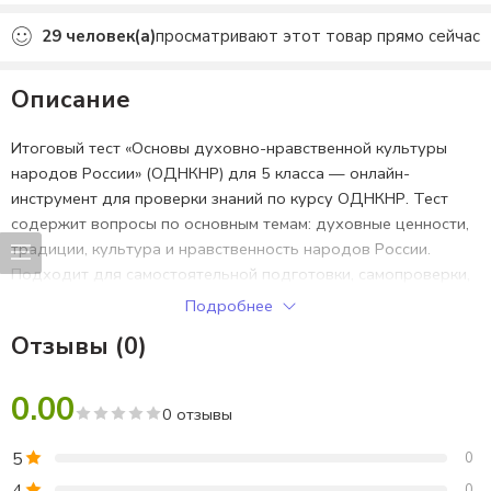
Добавлено в избранное
29
человек(а)
просматривают этот товар прямо сейчас
Описание
Итоговый тест «Основы духовно-нравственной культуры
народов России» (ОДНКНР) для 5 класса — онлайн-
инструмент для проверки знаний по курсу ОДНКНР. Тест
содержит вопросы по основным темам: духовные ценности,
традиции, культура и нравственность народов России.
Подходит для самостоятельной подготовки, самопроверки,
организации итоговой и промежуточной аттестации
Подробнее
школьников по программе 5 класса в соответствии с ФГОС.
Отзывы (0)
Быстрая и удобная оценка уровня освоения материала,
возможность скачать ответы и пройти тест бесплатно.
0.00
0 отзывы
5
0
4
0