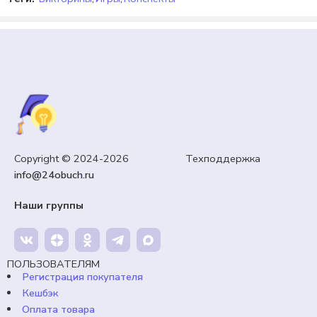
6 КЛАСС
Copyright © 2024-2026 Техподдержка
Практическая работа «Программирование работы
info@24obuch.ru
датчика расстояния»
Наши группы
99,00
₽
Кешбэк:
15 рублей
Продавец:
24obuch.ru
ПОЛЬЗОВАТЕЛЯМ
Регистрация покупателя
В корзину
Кешбэк
Оплата товара