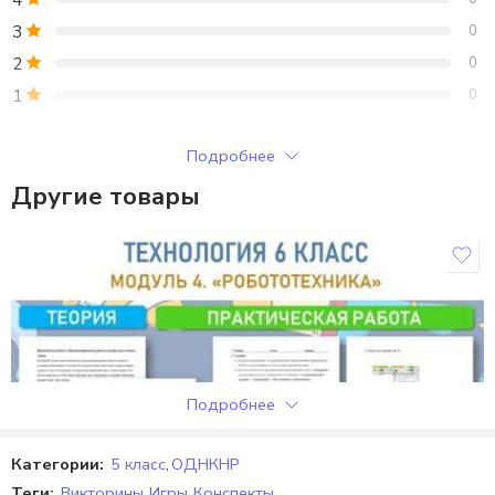
3
0
2
0
1
0
Только зарегистрированные клиенты, купившие этот товар,
Подробнее
могут публиковать отзывы.
Другие товары
Отзывы
Отзывов пока нет.
Подробнее
Категории:
5 класс
,
ОДНКНР
Теги:
Викторины
,
Игры
,
Конспекты