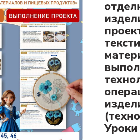
отдел
издел
проек
текст
матер
выпол
техно
опера
издел
(техно
Уроки