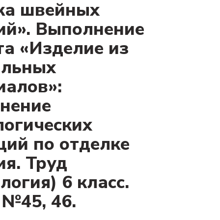
ка швейных
ий». Выполнение
та «Изделие из
ильных
иалов»:
нение
логических
ций по отделке
ия. Труд
логия) 6 класс.
 №45, 46.