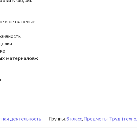
роки №45, 46.
ые и нетканевые
юзивность
делки
лке
ых материалов»:
я
ная деятельность
Группы:
6 класс
,
Предметы
,
Труд (техно