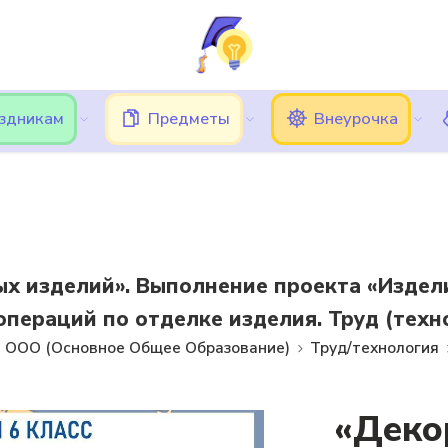
ь трудности при вводе кода подтверждения, в этом случае, 
Подписки
Кешбэк
Блог
Категории
аздникам
Предметы
Внеурочка
х изделий». Выполнение проекта «Издели
пераций по отделке изделия. Труд (технол
ООО (Основное Общее Образование)
Труд/технология
«Деко