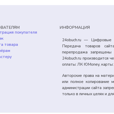
ВАТЕЛЯМ
ИНФОРМАЦИЯ
трация покупателя
эк
24obuch.ru — Цифровые 
а товара
Передача товаров сайт
нёрам
перепродажа запрещены 
астеру
24obuch.ru производится 
оплаты: ЛК ЮMoney, карты
Авторские права на матер
или полное копирование м
администрации сайта запр
только в личных целях и дл