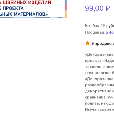
99,00
₽
Кешбэк:
15 руб
Продавец:
24o
9 продано 
«Декоративна
проекта «Изде
технологическ
(технология) 6
«Декоративна
разнообразные
декоративной
сравнение руч
понять, как д
Изучая соврем