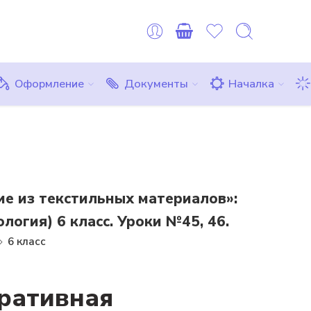
оплату можно сделать картой любого другого банка или ЮMon
Все товары
Комплекты
Бесплатно
Оформление
Документы
Началка
е из текстильных материалов»:
огия) 6 класс. Уроки №45, 46.
6 класс
ративная