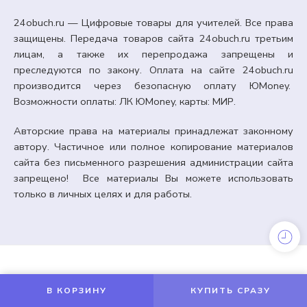
24obuch.ru — Цифровые товары для учителей. Все права
защищены. Передача товаров сайта 24obuch.ru третьим
лицам, а также их перепродажа запрещены и
преследуются по закону. Оплата на сайте 24obuch.ru
производится через безопасную оплату ЮMoney.
Возможности оплаты: ЛК ЮMoney, карты: МИР.
Авторские права на материалы принадлежат законному
автору. Частичное или полное копирование материалов
сайта без письменного разрешения администрации сайта
запрещено! Все материалы Вы можете использовать
только в личных целях и для работы.
ГРАМОТЫ, ДИПЛОМЫ, СЕРТИФИКАТЫ, КУПОНЫ
Грамоты и нагрудные значки «День солидарности
в борьбе с терроризмом». Редактируемые.
В КОРЗИНУ
КУПИТЬ СРАЗУ
99,00
₽
Кешбэк:
15 рублей