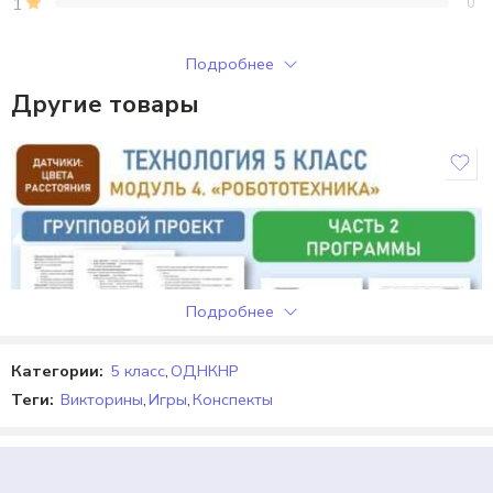
1
0
Только зарегистрированные клиенты, купившие этот товар,
Подробнее
могут публиковать отзывы.
Другие товары
Отзывы
Отзывов пока нет.
Подробнее
Категории:
5 класс
,
ОДНКНР
Теги:
Викторины
,
Игры
,
Конспекты