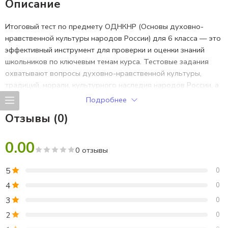
Описание
Итоговый тест по предмету ОДНКНР (Основы духовно-
нравственной культуры народов России) для 6 класса — это
эффективный инструмент для проверки и оценки знаний
школьников по ключевым темам курса. Тестовые задания
охватывают вопросы духовно-нравственной культуры,
традиций, морали, культурного наследия народов России, а
также формирование толерантности и уважения к
Подробнее
различным культурам. Итоговый тест составлен в
Отзывы (0)
соответствии с учебной программой ФГОС, подходит для
подготовки к аттестации, самостоятельной работы и
0.00
контроля знаний в конце учебного года.
0 отзывы
5
0
4
0
3
0
2
0