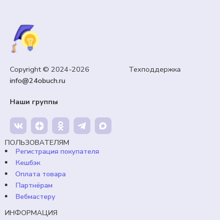
5 КЛАСС
Copyright © 2024-2026 Техподдержка
«Программирование модели робота. Оценка
info@24obuch.ru
качества модели робота». Урок №65.
Наши группы
99,00
₽
Кешбэк:
15 рублей
Продавец:
24obuch.ru
ПОЛЬЗОВАТЕЛЯМ
Регистрация покупателя
В корзину
Кешбэк
Оплата товара
Партнёрам
Вебмастеру
ИНФОРМАЦИЯ