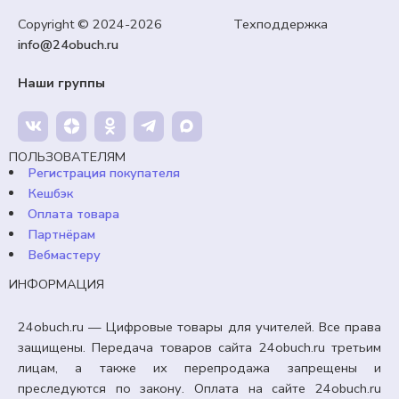
Ростомер «Животные»
Copyright © 2024-2026 Техподдержка
info@24obuch.ru
99,00
₽
Кешбэк:
15 рублей
Наши группы
Продавец:
24obuch.ru
В корзину
ПОЛЬЗОВАТЕЛЯМ
Регистрация покупателя
Кешбэк
Оплата товара
Партнёрам
Вебмастеру
ИНФОРМАЦИЯ
24obuch.ru — Цифровые товары для учителей. Все права
защищены. Передача товаров сайта 24obuch.ru третьим
лицам, а также их перепродажа запрещены и
преследуются по закону. Оплата на сайте 24obuch.ru