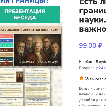
Есть л
грани
науки
важно
99,00
₽
Кешбэк:
15 руб
Продавец:
24o
18 продано
Есть ли у зна
важном (2 дек
декабря для п
обсуждение гр