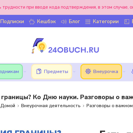
ь трудности при вводе кода подтверждения, в этом случае, 
Подписки
Кешбэк
Блог
Категории
аздникам
Предметы
Внеурочка
я границы? Ко Дню науки. Разговоры о важ
Домой
Внеурочная деятельность
Разговоры о важном