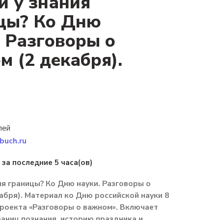
и у знания
цы? Ко Дню
. Разговоры о
м (2 декабря).
лей
buch.ru
 за последние 5 часа(ов)
ния границы? Ко Дню науки. Разговоры о
абря). Материал ко Дню российской науки 8
роекта «Разговоры о важном». Включает
аниц познания, историю праздника и