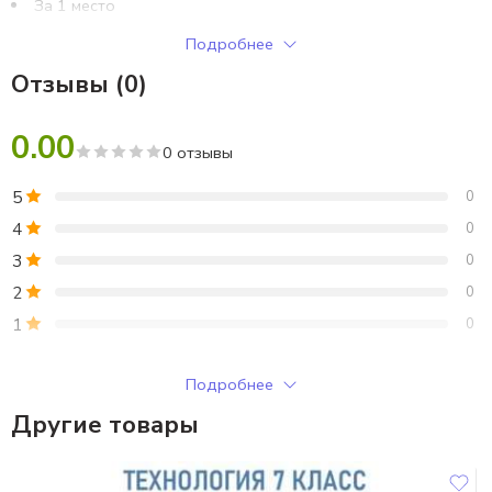
За 1 место
За 2 место
Подробнее
За 3 место
Отзывы (0)
Дополнительные номинации:
0.00
Лучший командир отряда
0 отзывы
Самый ловкий боец
5
0
Самый спортивный боец
Самый лучший медик
4
0
Самый смелый разведчик
3
0
2
0
1
0
Только зарегистрированные клиенты, купившие этот товар,
Подробнее
могут публиковать отзывы.
Другие товары
Отзывы