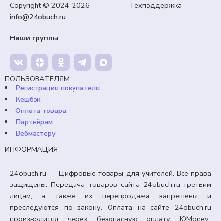
Практическая работа «Программирование пульта
Copyright © 2024-2026 Техподдержка
дистанционного управления. Дистанционное
info@24obuch.ru
управление роботами». Технология 7 класс.
Наши группы
99,00
₽
Кешбэк:
15 рублей
Продавец:
24obuch.ru
ПОЛЬЗОВАТЕЛЯМ
В корзину
Регистрация покупателя
Кешбэк
Оплата товара
Партнёрам
Вебмастеру
ИНФОРМАЦИЯ
24obuch.ru — Цифровые товары для учителей. Все права
защищены. Передача товаров сайта 24obuch.ru третьим
лицам, а также их перепродажа запрещены и
преследуются по закону. Оплата на сайте 24obuch.ru
производится через безопасную оплату ЮMoney.