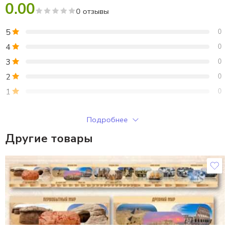
Вычитание чисел в двоичной системе счисления. Тип 4.
0.00
0 отзывы
Ответы к Вариантам.
5
0
4
0
3
0
2
0
1
0
Только зарегистрированные клиенты, купившие этот товар,
Подробнее
могут публиковать отзывы.
Другие товары
Отзывы
Отзывов пока нет.