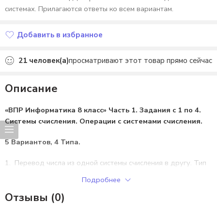
системах. Прилагаются ответы ко всем вариантам.
Добавить в избранное
Добавлено в избранное
21
человек(а)
просматривают этот товар прямо сейчас
Описание
«ВПР Информатика 8 класс» Часть 1. Задания с 1 по 4.
Системы счисления. Операции с системами счисления.
5 Вариантов, 4 Типа.
Перевод числа из одной системы счисления в другу. Тип
1.
Подробнее
Нахождение числа, удовлетворяющее условию. Тип 2
Отзывы (0)
Сложение чисел в шестнадцатеричной системе счисления
Тип 3.