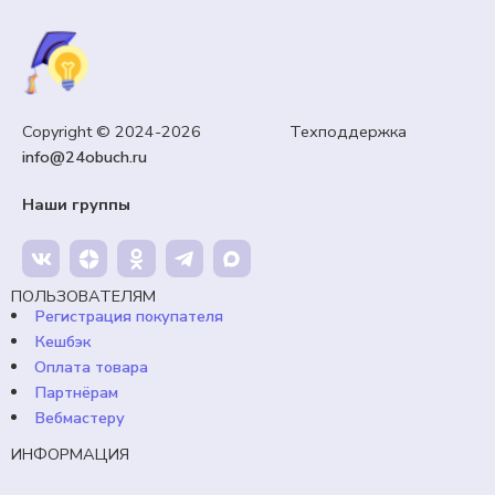
ГРАМОТЫ, ДИПЛОМЫ, СЕРТИФИКАТЫ, КУПОНЫ
Copyright © 2024-2026 Техподдержка
Оформление «Иван Купала»
info@24obuch.ru
99,00
₽
Кешбэк:
15 рублей
Наши группы
Продавец:
24obuch.ru
ПОЛЬЗОВАТЕЛЯМ
В корзину
Регистрация покупателя
Кешбэк
Оплата товара
Партнёрам
Вебмастеру
ИНФОРМАЦИЯ