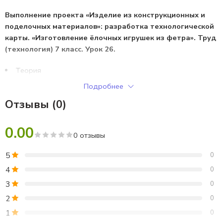
Выполнение проекта «Изделие из конструкционных и
поделочных материалов»: разработка технологической
карты. «Изготовление ёлочных игрушек из фетра». Труд
(технология) 7 класс. Урок 26.
Теория
Технологическая карта
Подробнее
Эскизы игрушек
Отзывы (0)
Оценочная таблица
0.00
0 отзывы
5
0
4
0
3
0
2
0
1
0