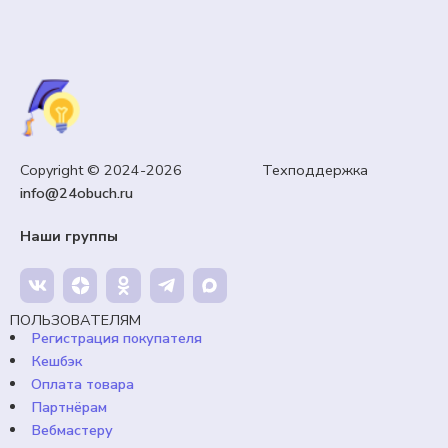
5 КЛАСС
Copyright © 2024-2026 Техподдержка
«Введение. Что такое духовно-нравственная
info@24obuch.ru
культура». ДНКР 5 класс. Урок №1.
Наши группы
99,00
₽
Кешбэк:
15 рублей
Продавец:
24obuch.ru
ПОЛЬЗОВАТЕЛЯМ
Регистрация покупателя
В корзину
Кешбэк
Оплата товара
Партнёрам
Вебмастеру