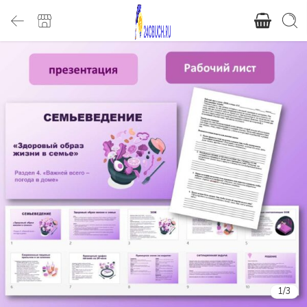
1
/
3