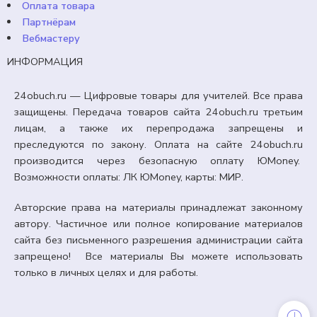
Оплата товара
Партнёрам
Вебмастеру
ИНФОРМАЦИЯ
24obuch.ru — Цифровые товары для учителей. Все права
защищены. Передача товаров сайта 24obuch.ru третьим
лицам, а также их перепродажа запрещены и
преследуются по закону. Оплата на сайте 24obuch.ru
производится через безопасную оплату ЮMoney.
Возможности оплаты: ЛК ЮMoney, карты: МИР.
Авторские права на материалы принадлежат законному
автору. Частичное или полное копирование материалов
сайта без письменного разрешения администрации сайта
запрещено! Все материалы Вы можете использовать
5 КЛАСС
только в личных целях и для работы.
Практическая работа «Сборка модели с ременной
или зубчатой передачей».