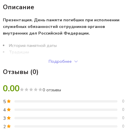
Описание
Презентация. День памяти погибших при исполнении
служебных обязанностей сотрудников органов
внутренних дел Российской Федерации.
История памятной даты
Традиции
Закон
Подробнее
Кто раньше ловил и наказывал преступников в России
Отзывы (0)
Когда появилась профессия сыщиков в России
Реформа полицейских органов в начале XX века
В каком случае считается, что сотрудник ОВД РФ погиб
0.00
0 отзывы
при выполнении служебных обязанностей?
5
0
4
0
3
0
2
0