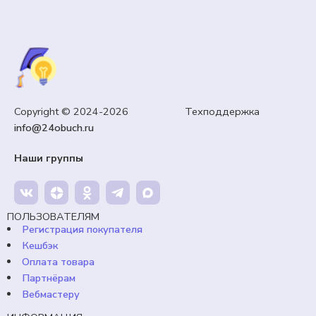
СЦЕНАРИИ
Copyright © 2024-2026 Техподдержка
14 февраля «День Святого Валентина». Сценарий,
info@24obuch.ru
открытки.
Наши группы
65,00
₽
Кешбэк:
10 рублей
Продавец:
24obuch.ru
ПОЛЬЗОВАТЕЛЯМ
Регистрация покупателя
В корзину
Кешбэк
Оплата товара
Партнёрам
Вебмастеру