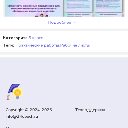
Подробнее
Категория:
5 класс
Теги:
Практические работы
,
Рабочие листы
МОЯ СЕМЬЯ
Copyright © 2024-2026 Техподдержка
«Важность семейных праздников». Семьеведение.
info@24obuch.ru
Урок №25.