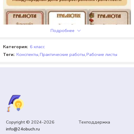
рамкой толщиной 0,5 см.
Подробнее
Категория:
6 класс
Теги:
Конспекты
,
Практические работы
,
Рабочие листы
ГРАМОТЫ, ДИПЛОМЫ, СЕРТИФИКАТЫ, КУПОНЫ
Copyright © 2024-2026 Техподдержка
Грамоты и закладки. Международный День
info@24obuch.ru