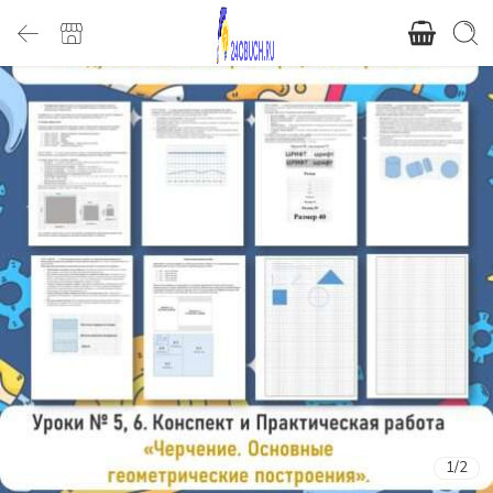
1
/
2