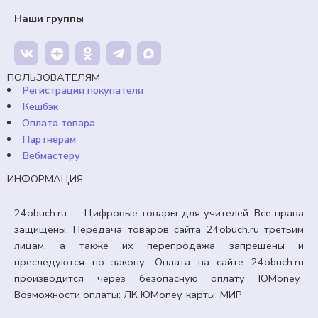
распространения грамотности. 8 сентября.
Редактируемые.
Наши группы
65,00
₽
Кешбэк:
10 рублей
Продавец:
24obuch.ru
ПОЛЬЗОВАТЕЛЯМ
Регистрация покупателя
Кешбэк
В корзину
Оплата товара
Партнёрам
Вебмастеру
ИНФОРМАЦИЯ
24obuch.ru — Цифровые товары для учителей. Все права
защищены. Передача товаров сайта 24obuch.ru третьим
лицам, а также их перепродажа запрещены и
преследуются по закону. Оплата на сайте 24obuch.ru
производится через безопасную оплату ЮMoney.
Возможности оплаты: ЛК ЮMoney, карты: МИР.