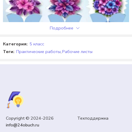
Подробнее
Категория:
5 класс
Теги:
Практические работы
,
Рабочие листы
ТВОРЧЕСТВО (АППЛИКАЦИИ, ПОДЕЛКИ)
Copyright © 2024-2026 Техподдержка
Открытка поделка на 1 сентября. Поделка «Букет
info@24obuch.ru
цветов». Редактируемый текст.