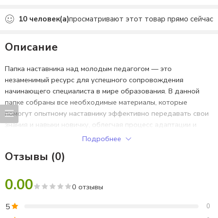
Добавлено в избранное
10
человек(а)
просматривают этот товар прямо сейчас
Описание
Папка наставника над молодым педагогом — это
незаменимый ресурс для успешного сопровождения
начинающего специалиста в мире образования. В данной
папке собраны все необходимые материалы, которые
помогут опытному наставнику эффективно передавать свои
знания и навыки новичку, облегчая процесс адаптации и
профессионального роста.
Подробнее
Отзывы (0)
Первый элемент — план наставника, разработанный для
организации процесса наставничества. Он включает в себя
ключевые этапы, цели и задачи, которые помогут молодому
0.00
0 отзывы
учителю быстрее вникнуть в особенности преподавания,
управления классом и взаимодействия с родителями и
5
0
коллегами.