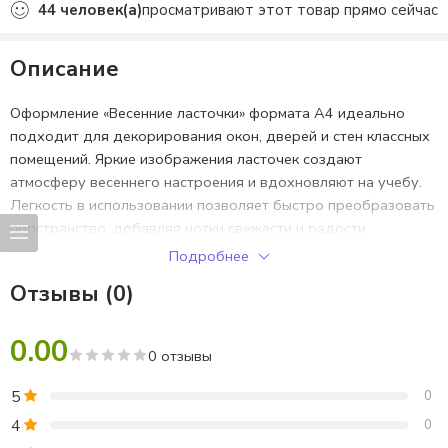
44
человек(а)
просматривают этот товар прямо сейчас
Описание
Оформление «Весенние ласточки» формата А4 идеально
подходит для декорирования окон, дверей и стен классных
помещений. Яркие изображения ласточек создают
атмосферу весеннего настроения и вдохновляют на учебу.
Легкость в использовании позволяет быстро преобразовать
пространство, добавляя нотки свежести и радости.
Используйте «Весенние ласточки» для создания уютного и
Подробнее
яркого окружения в вашем классе или дому!
Отзывы (0)
0.00
0 отзывы
5
0
4
0