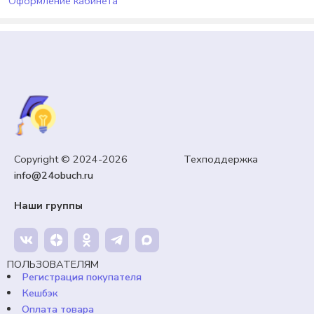
Оформление кабинета
КТП, РАБОЧИЕ ПРОГРАММЫ
«Информатика в задачах» 11 класс. Подготовка к
Copyright © 2024-2026 Техподдержка
ЕГЭ.
info@24obuch.ru
99,00
₽
Кешбэк:
15 рублей
Наши группы
Продавец:
24obuch.ru
В корзину
ПОЛЬЗОВАТЕЛЯМ
Регистрация покупателя
Кешбэк
Оплата товара