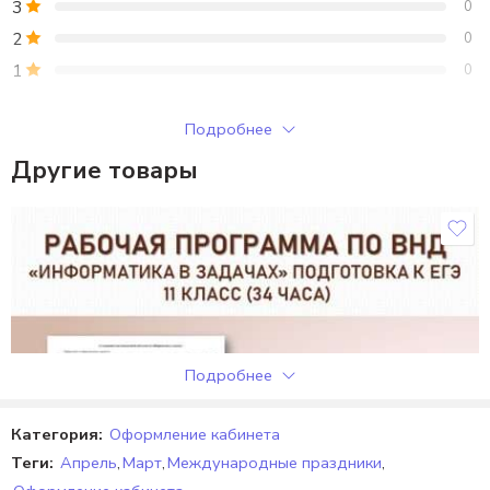
3
0
2
0
1
0
Только зарегистрированные клиенты, купившие этот товар,
Подробнее
могут публиковать отзывы.
Другие товары
Отзывы
Отзывов пока нет.
Подробнее
Категория:
Оформление кабинета
Теги:
Апрель
,
Март
,
Международные праздники
,