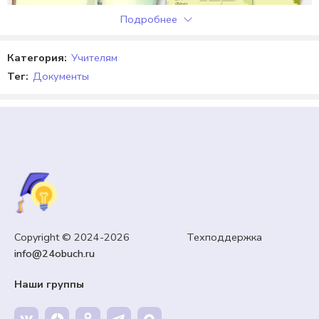
Подробнее
Категория:
Учителям
Тег:
Документы
ГРАМОТЫ, ДИПЛОМЫ, СЕРТИФИКАТЫ, КУПОНЫ
Copyright © 2024-2026 Техподдержка
Грамоты «Всероссийский день посадки леса».
info@24obuch.ru
59,00
₽
Кешбэк:
9 рублей
Наши группы
Продавец:
24obuch.ru