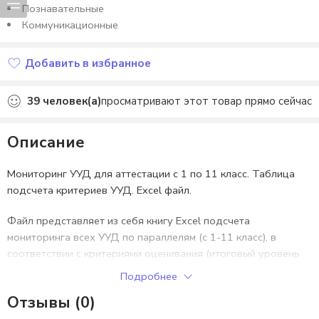
Познавательные
Коммуникационные
Добавить в избранное
Добавлено в избранное
39
человек(а)
просматривают этот товар прямо сейчас
Описание
Мониторинг УУД для аттестации с 1 по 11 класс. Таблица
подсчета критериев УУД. Еxcel файл.
Файл представляет из себя книгу Excel подсчета
мониторинга всех УУД по параллелям (с 1-11 класс), в
соответствии с критериями оценивания (итоговый уровень
(высокий, средний, низкий). Для каждой параллели есть
Подробнее
индивидуальная диагностическая карта с подробным
Отзывы (0)
освещением критериев и их разбалловкой, с местом для