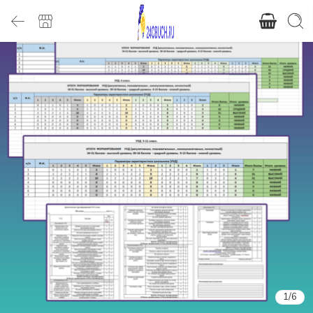
1
/
6