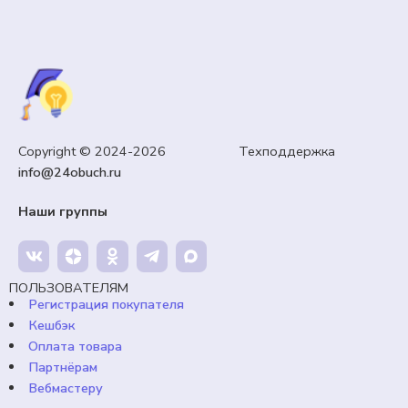
ОФОРМЛЕНИЕ КАБИНЕТА
Оформление доски к 1 сентября «День знаний».
Copyright © 2024-2026 Техподдержка
Плакат, речевые облака, листья.
info@24obuch.ru
65,00
₽
Кешбэк:
10 рублей
Наши группы
Продавец:
24obuch.ru
В корзину
ПОЛЬЗОВАТЕЛЯМ
Регистрация покупателя
Кешбэк
Оплата товара
Партнёрам
Вебмастеру