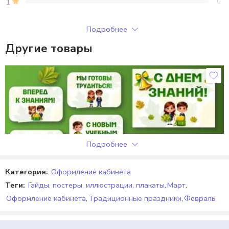
1
0
Только зарегистрированные клиенты, купившие этот товар,
Подробнее
могут публиковать отзывы.
Другие товары
Отзывы
Отзывов пока нет.
Подробнее
Категория:
Оформление кабинета
Теги:
Гайды, постеры, иллюстрации, плакаты
,
Март
,
Оформление кабинета
,
Традиционные праздники
,
Февраль