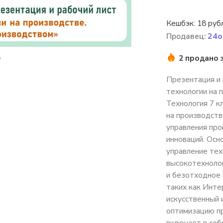
Кешбэк:
18 руб
Продавец:
24o
2 продано 
Презентация и 
технологии на 
Технология 7 к
на производств
управления пр
инноваций. Ос
управление тех
высокотехнолог
и безотходное 
таких как Инте
искусственный 
оптимизацию пр
включает в себ