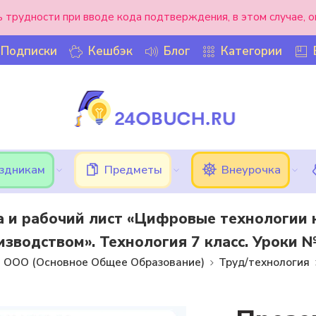
ь трудности при вводе кода подтверждения, в этом случае, 
Подписки
Кешбэк
Блог
Категории
аздникам
Предметы
Внеурочка
а и рабочий лист «Цифровые технологии 
изводством». Технология 7 класс. Уроки №3
ООО (Основное Общее Образование)
Труд/технология