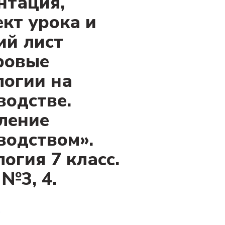
нтация,
ект урока и
ий лист
ровые
логии на
водстве.
ление
водством».
огия 7 класс.
№3, 4.
₽