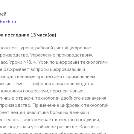
лей
buch.ru
за последние 13 часа(ов)
конспект урока, рабочий лист «Цифровые
производстве. Управление производством».
ласс. Уроки №3, 4. Урок по цифровым технологиям
е раскрывает вопросы цифровизации и
оизводственными процессами с применением
новные темы — цифровизация производства,
нологиями процессами, перспективные
ичные отрасли, технологии двойного назначения
производство. Применение цифровых технологий,
рнет вещей, аналитика больших данных и
интеллект, обеспечивает качество продукции,
оизводства и устойчивое развитие. Конспект
я практические задания по обеспечению знаний и