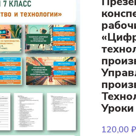
Презе
консп
рабоч
«Циф
техно
произ
Управ
произ
Технол
Уроки 
120,00