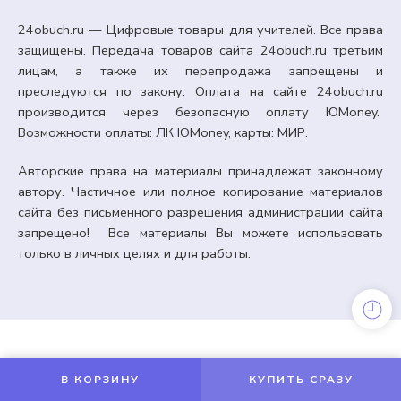
24obuch.ru — Цифровые товары для учителей. Все права
защищены. Передача товаров сайта 24obuch.ru третьим
лицам, а также их перепродажа запрещены и
преследуются по закону. Оплата на сайте 24obuch.ru
производится через безопасную оплату ЮMoney.
Возможности оплаты: ЛК ЮMoney, карты: МИР.
Авторские права на материалы принадлежат законному
автору. Частичное или полное копирование материалов
сайта без письменного разрешения администрации сайта
запрещено! Все материалы Вы можете использовать
только в личных целях и для работы.
ОФОРМЛЕНИЕ КАБИНЕТА
Оформление доски к 1 сентября «День знаний» +
напутствие ученикам и подарочный футляр для
ручки. Редактируемый.
В КОРЗИНУ
КУПИТЬ СРАЗУ
110,00
₽
Кешбэк:
17 рублей