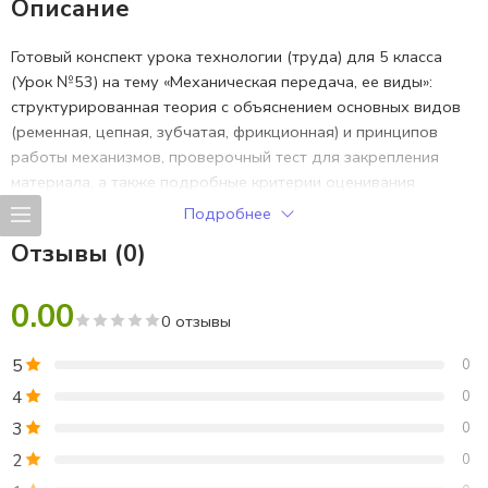
Описание
Готовый конспект урока технологии (труда) для 5 класса
(Урок №53) на тему «Механическая передача, ее виды»:
структурированная теория с объяснением основных видов
(ременная, цепная, зубчатая, фрикционная) и принципов
работы механизмов, проверочный тест для закрепления
материала, а также подробные критерии оценивания
ответов и практических заданий. Удобный план-конспект
Подробнее
соответствует ФГОС, содержит наглядные схемы и таблицы
Отзывы (0)
для классификации передач, позволяя быстро
подготовиться к уроку и объективно проверить знания
0.00
учащихся. Скачивайте готовую методическую разработку с
0 отзывы
теорией, тестом и системой оценки для 5 класса.
5
0
4
0
3
0
2
0