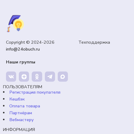
ОФОРМЛЕНИЕ КАБИНЕТА
Copyright © 2024-2026 Техподдержка
Речевые облака и раскраски «Иван Купала. 7 июля»
info@24obuch.ru
65,00
₽
Кешбэк:
10 рублей
Наши группы
Продавец:
24obuch.ru
ПОЛЬЗОВАТЕЛЯМ
В корзину
Регистрация покупателя
Кешбэк
Оплата товара
Партнёрам
Вебмастеру
ИНФОРМАЦИЯ