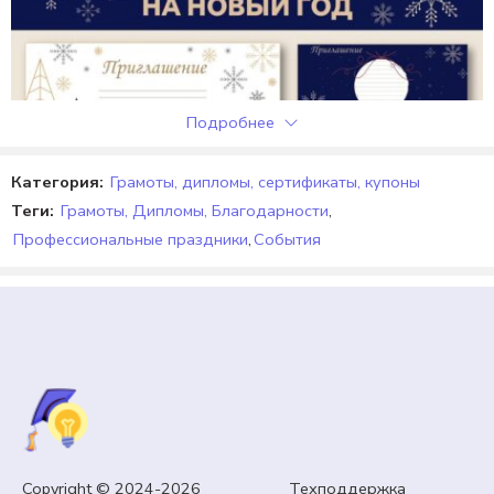
Подробнее
Категория:
Грамоты, дипломы, сертификаты, купоны
Теги:
Грамоты, Дипломы, Благодарности
,
Профессиональные праздники
,
События
ОТКРЫТКИ, МАРКИ
Приглашения на новый 2026 год.
Copyright © 2024-2026 Техподдержка