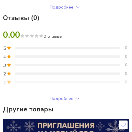
За участие в конкурсе, посвященном «Дню учителя»
Подробнее
За победу в конкурсе, посвященном «Дню учителя»
Отзывы (0)
4 стикера с учителями с букетами цветов.
0.00
0 отзывы
5
0
4
0
3
0
2
0
1
0
Только зарегистрированные клиенты, купившие этот товар,
Подробнее
могут публиковать отзывы.
Другие товары
Отзывы
Отзывов пока нет.