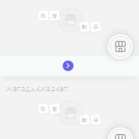
МетодикМаркет