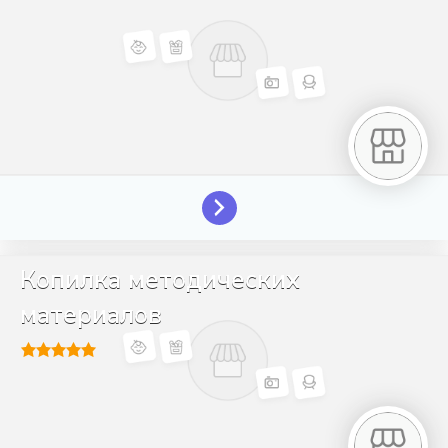
Копилка методических
материалов