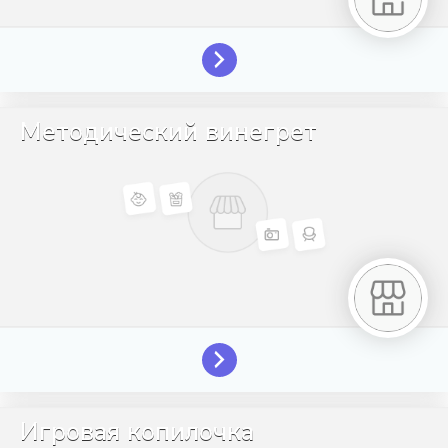
Методический винегрет
Игровая копилочка