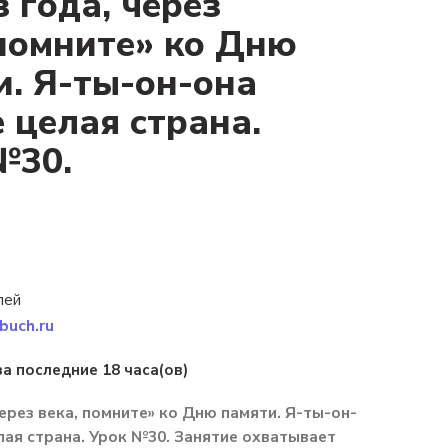
 года, через
 помните» ко Дню
и. Я-ты-он-она
 целая страна.
№30.
лей
buch.ru
за последние 18 часа(ов)
через века, помните» ко Дню памяти. Я-ты-он-
лая страна. Урок №30. Занятие охватывает