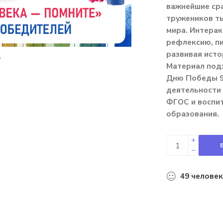
важнейшие сра
тружеников ты
мира. Интера
рефлексию, пи
развивая исто
Материал подх
Дню Победы 9 
деятельности 
ФГОС и воспи
образования.
49
человек