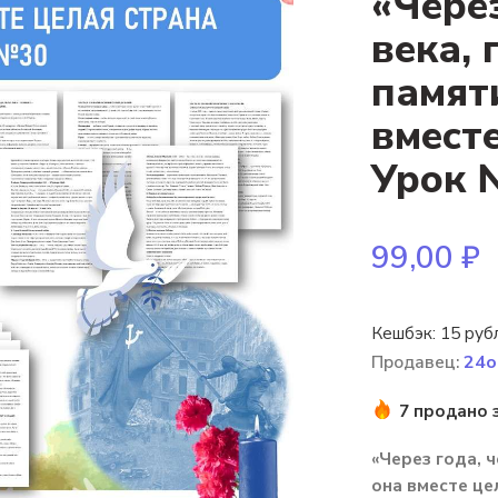
«Через
века,
памят
вместе
Урок 
99,00
₽
Кешбэк:
15 руб
Продавец:
24o
7 продано 
«Через года, 
она вместе це