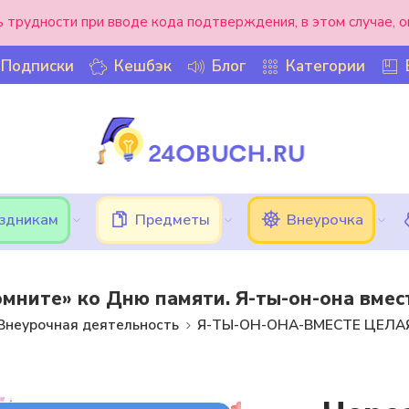
ь трудности при вводе кода подтверждения, в этом случае, 
Подписки
Кешбэк
Блог
Категории
аздникам
Предметы
Внеурочка
помните» ко Дню памяти. Я-ты-он-она вмес
Внеурочная деятельность
Я-ТЫ-ОН-ОНА-ВМЕСТЕ ЦЕЛА