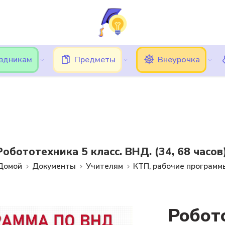
ь трудности при вводе кода подтверждения, в этом случае, 
Подписки
Кешбэк
Блог
Категории
аздникам
Предметы
Внеурочка
Робототехника 5 класс. ВНД. (34, 68 часов)
Домой
Документы
Учителям
КТП, рабочие программ
Робот