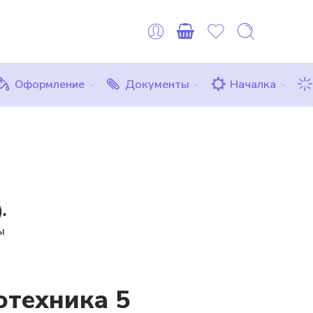
оплату можно сделать картой любого другого банка или ЮMon
Все товары
Комплекты
Бесплатно
Оформление
Документы
Началка
.
ы
отехника 5