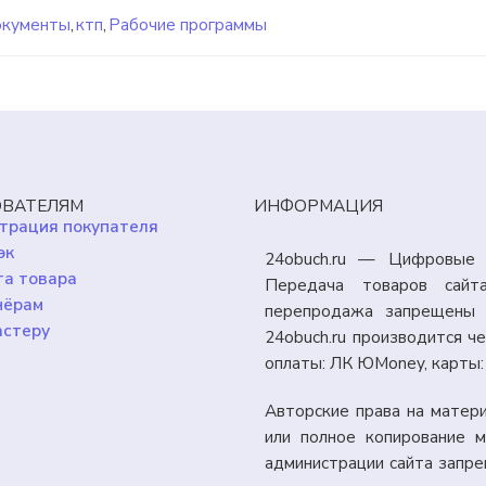
кументы
,
ктп
,
Рабочие программы
ВАТЕЛЯМ
ИНФОРМАЦИЯ
трация покупателя
эк
24obuch.ru — Цифровые 
а товара
Передача товаров сайт
нёрам
перепродажа запрещены 
астеру
24obuch.ru производится 
оплаты: ЛК ЮMoney, карты
Авторские права на матер
или полное копирование м
администрации сайта запр