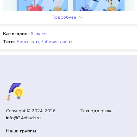
Подробнее
Категория:
6 класс
Теги:
Конспекты
,
Рабочие листы
ОФОРМЛЕНИЕ КАБИНЕТА
Copyright © 2024-2026 Техподдержка
Оформление «Весенняя гирлянда» А4. Окна, двери,
info@24obuch.ru
доска, класс.
Наши группы
99,00
₽
Кешбэк:
15 рублей