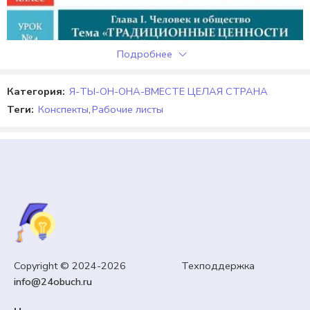
Подробнее
Категория:
Я-ТЫ-ОН-ОНА-ВМЕСТЕ ЦЕЛАЯ СТРАНА
Теги:
Конспекты
,
Рабочие листы
9 КЛАСС
Copyright © 2024-2026 Техподдержка
«Традиционные ценности российского общества»
info@24obuch.ru
по новому учебнику под редакцией Д. А.
Медведева. Обществознание 9 класс. Урок №4.