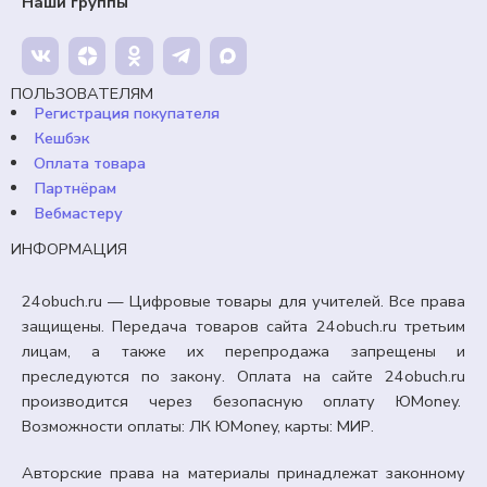
Наши группы
99,00
₽
Кешбэк:
15 рублей
Продавец:
24obuch.ru
ПОЛЬЗОВАТЕЛЯМ
Регистрация покупателя
Кешбэк
В корзину
Оплата товара
Партнёрам
Вебмастеру
ИНФОРМАЦИЯ
24obuch.ru — Цифровые товары для учителей. Все права
защищены. Передача товаров сайта 24obuch.ru третьим
лицам, а также их перепродажа запрещены и
преследуются по закону. Оплата на сайте 24obuch.ru
производится через безопасную оплату ЮMoney.
Возможности оплаты: ЛК ЮMoney, карты: МИР.
Авторские права на материалы принадлежат законному