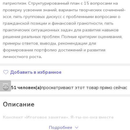
патриотизм. Структурированный план с 15 вопросами на
проверку усвоения знаний, варианты творческих сочинений-
эссе, пять групповых дискусс с проблемными вопросами о
гражданской позиции и финансовой грамотности, пять
практических ситуационных задач для развития навыков
решения реальных проблем. Полные критерии оценивания,
примеры ответов, выводы, рекомендации для
формирования портфолио достижений и развития
личностного роста
.
Добавить в избранное
Добавлено в избранное
51
человек(а)
просматривают этот товар прямо сейчас
Описание
Конспект «Итоговое занятие». Я-ты-он-она вместе
целая страна. Уроки №33, 34.
Подробнее