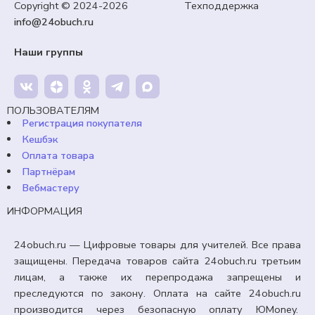
Copyright © 2024-2026 Техподдержка
Конспекты ОБЗР 10-11 класс. Модуль № 9
info@24obuch.ru
«Безопасность в социуме» ОБЗР 10-11
класс. ФГОС.
Наши группы
150,00
₽
Кешбэк:
23 рубля
Продавец:
24obuch.ru
ПОЛЬЗОВАТЕЛЯМ
Регистрация покупателя
Кешбэк
В корзину
Оплата товара
Партнёрам
Вебмастеру
ИНФОРМАЦИЯ
24obuch.ru — Цифровые товары для учителей. Все права
защищены. Передача товаров сайта 24obuch.ru третьим
лицам, а также их перепродажа запрещены и
преследуются по закону. Оплата на сайте 24obuch.ru
производится через безопасную оплату ЮMoney.