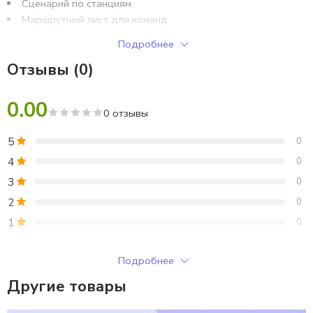
Сценарий по станциям
Маршрутный лист для команд
Ответы для ведущих
Подробнее
Грамоты с номинациями за станции
Отзывы (0)
Памятка ПДД
0.00
0 отзывы
5
0
4
0
3
0
2
0
1
0
Только зарегистрированные клиенты, купившие этот товар,
Подробнее
могут публиковать отзывы.
Другие товары