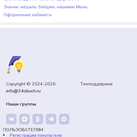
Значки, медали, бейджи, нашивки
,
Июнь
,
Оформление кабинета
ОФОРМЛЕНИЕ КАБИНЕТА
Оформление кабинета «Осенние листья» к 1
сентября.
65,00
₽
Кешбэк:
10 рублей
Copyright © 2024-2026 Техподдержка
info@24obuch.ru
Продавец:
24obuch.ru
Наши группы
В корзину
ПОЛЬЗОВАТЕЛЯМ
Регистрация покупателя