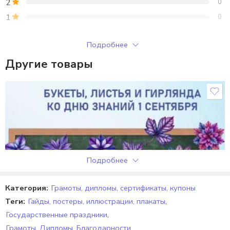
2
0
1
0
Только зарегистрированные клиенты, купившие этот товар,
Подробнее
могут публиковать отзывы.
Другие товары
Отзывы
Отзывов пока нет.
Подробнее
Категория:
Грамоты, дипломы, сертификаты, купоны
Теги:
Гайды, постеры, иллюстрации, плакаты
,
Государственные праздники
,
Грамоты, Дипломы, Благодарности
,