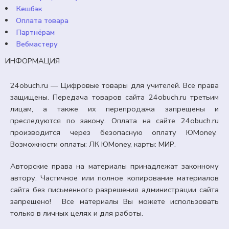
Кешбэк
Оплата товара
Партнёрам
Вебмастеру
ИНФОРМАЦИЯ
24obuch.ru — Цифровые товары для учителей. Все права
защищены. Передача товаров сайта 24obuch.ru третьим
лицам, а также их перепродажа запрещены и
преследуются по закону. Оплата на сайте 24obuch.ru
производится через безопасную оплату ЮMoney.
Возможности оплаты: ЛК ЮMoney, карты: МИР.
Авторские права на материалы принадлежат законному
автору. Частичное или полное копирование материалов
сайта без письменного разрешения администрации сайта
ФОНЫ
запрещено! Все материалы Вы можете использовать
Фоны Грамот «6 июня. День русского языка.
только в личных целях и для работы.
Пушкинский день».