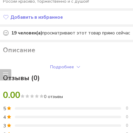
России красиво, торжественно и с душой!
Добавить в избранное
Добавлено в избранное
19
человек(а)
просматривают этот товар прямо сейчас
Описание
«День России – 12 июня» плакаты, грамоты, значки.
Подробнее
Отзывы (0)
0.00
0 отзывы
5
0
4
0
3
0