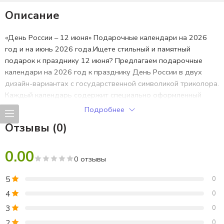
Описание
«День России – 12 июня» Подарочные календари на 2026
год и на июнь 2026 года.Ищете стильный и памятный
подарок к празднику 12 июня? Предлагаем подарочные
календари на 2026 год к празднику День России в двух
дизайн-вариантах с государственной символикой триколора.
Каждый календарь содержит специально оформленный
разворот на июнь 2026 года, где дата 12 июня выделена
Подробнее
особым образом. Отличное решение для корпоративных
Отзывы (0)
подарков, школьных мероприятий, муниципальных
учреждений и розничной продажи. Качественная
0.00
полиграфия, патриотический стиль, доступная цена.
0 отзывы
Порадуйте близких и коллег памятным сувениром к главному
летнему празднику страны!
5
0
4
0
3
0
2
0