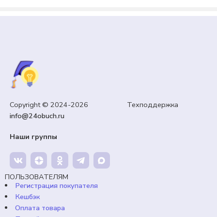
РАЗГОВОРЫ О ВАЖНОМ
Разговоры о важном «Домашние питомцы.
Всемирный день питомца». Презентация.
Copyright © 2024-2026 Техподдержка
info@24obuch.ru
99,00
₽
Кешбэк:
15 рублей
Наши группы
Продавец:
24obuch.ru
В корзину
ПОЛЬЗОВАТЕЛЯМ
Регистрация покупателя
Кешбэк
Оплата товара