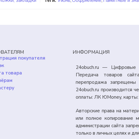
ложки, закладки
Теги:
Июнь
,
Оофрмление
,
Памятные и зн
ВАТЕЛЯМ
ИНФОРМАЦИЯ
трация покупателя
эк
24obuch.ru — Цифровые 
а товара
Передача товаров сайт
нёрам
перепродажа запрещены 
астеру
24obuch.ru производится 
оплаты: ЛК ЮMoney, карты
Авторские права на матер
или полное копирование м
администрации сайта запр
только в личных целях и дл