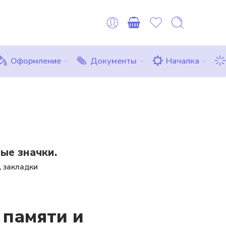
оплату можно сделать картой любого другого банка или ЮMon
Все товары
Комплекты
Бесплатно
Оформление
Документы
Началка
ые значки.
, закладки
 памяти и