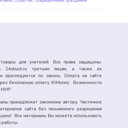
аковые
,
События
,
Традиционные праздники
товары для учителей. Все права защищены.
а 24obuch.ru третьим лицам, а также их
и преследуются по закону. Оплата на сайте
через безопасную оплату ЮMoney. Возможности
: МИР.
иалы принадлежат законному автору. Частичное
атериалов сайта без письменного разрешения
ещено! Все материалы Вы можете использовать
я работы.