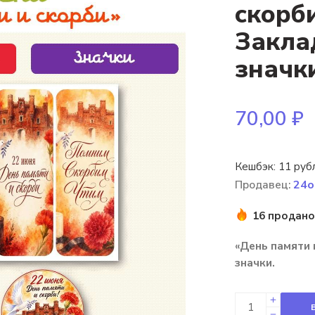
скорб
Закла
значк
70,00
₽
Кешбэк:
11 руб
Продавец:
24o
16 продано
«День памяти 
значки.