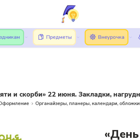
ь трудности при вводе кода подтверждения, в этом случае, 
Подписки
Кешбэк
Блог
Категории
аздникам
Предметы
Внеурочка
яти и скорби» 22 июня. Закладки, нагрудн
Оформление
Органайзеры, планеры, календари, обложки
«День