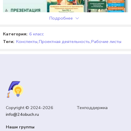
Подробнее
Категория:
6 класс
Теги:
Конспекты
,
Проектная деятельность
,
Рабочие листы
7 КЛАСС
Copyright © 2024-2026 Техподдержка
Презентация, конспект урока и рабочий лист
info@24obuch.ru
«Цифровые технологии на производстве.
Управление производством». Технология 7 класс.
Наши группы