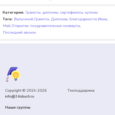
Категория:
Грамоты, дипломы, сертификаты, купоны
Теги:
Выпускной
,
Грамоты, Дипломы, Благодарности
,
Июнь
,
Май
,
Открытки, поздравительные конверты
,
Последний звонок
5 КЛАСС
,
ТРУД/ТЕХНОЛОГИЯ
Групповой творческий (учебный) проект
«Разработка модели с ременной или зубчатой
Copyright © 2024-2026 Техподдержка
передачей и датчиком нажатия» по теме «Основы
info@24obuch.ru
проектной деятельности». Модуль 4
«Робототехника». Технология 5 класс.
Наши группы
59,00
₽
Кешбэк:
9 рублей