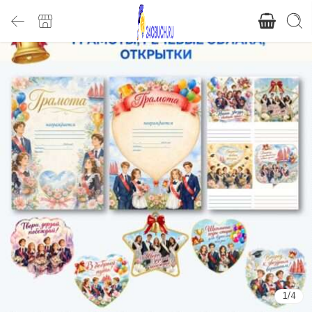
1
/
4