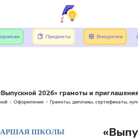
ь трудности при вводе кода подтверждения, в этом случае, 
Подписки
Кешбэк
Блог
Категории
аздникам
Предметы
Внеурочка
«Выпускной 2026» грамоты и приглашения
мой
Оформление
Грамоты, дипломы, сертификаты, ку
«Выпу