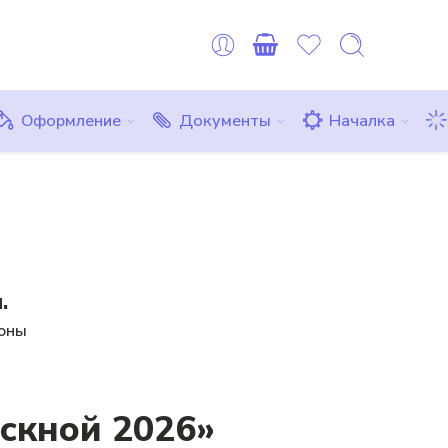
оплату можно сделать картой любого другого банка или ЮMon
Все товары
Комплекты
Бесплатно
Оформление
Документы
Началка
.
поны
скной 2026»