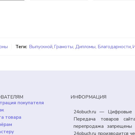
поны
Теги:
Выпускной
,
Грамоты, Дипломы, Благодарности
,
ВАТЕЛЯМ
ИНФОРМАЦИЯ
трация покупателя
эк
24obuch.ru — Цифровые 
а товара
Передача товаров сайт
нёрам
перепродажа запрещены 
астеру
24obuch.ru производится 