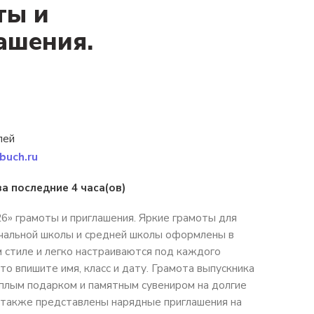
ты и
ашения.
лей
buch.ru
за последние 4 часа(ов)
6» грамоты и приглашения. Яркие грамоты для
ачальной школы и средней школы оформлены в
стиле и легко настраиваются под каждого
то впишите имя, класс и дату. Грамота выпускника
плым подарком и памятным сувениром на долгие
 также представлены нарядные приглашения на