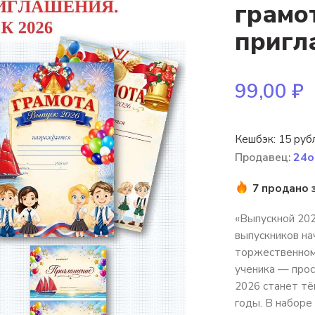
грамо
пригл
99,00
₽
Кешбэк:
15 руб
Продавец:
24o
7 продано 
«Выпускной 202
выпускников н
торжественном 
ученика — прос
2026 станет тё
годы. В наборе