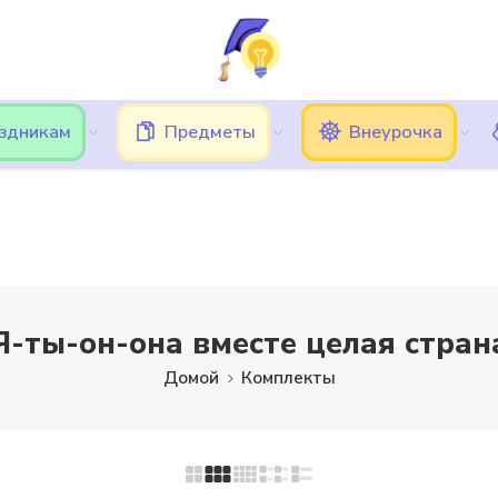
ь трудности при вводе кода подтверждения, в этом случае, 
Подписки
Кешбэк
Блог
Категории
аздникам
Предметы
Внеурочка
Я-ты-он-она вместе целая стран
Домой
Комплекты