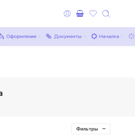
оплату можно сделать картой любого другого банка или ЮMon
Все товары
Комплекты
Бесплатно
Оформление
Документы
Началка
а
Фильтры